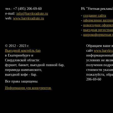
тел.: +7 (495) 206-69-60
РА "Улетная реклама
e-mail:
info@barvkvadrate.ru
-
создание сайта
web:
www.barvkvadrate.ru
-
оформление витри
-
новогоднее оформ
-
выездная регистра
-
широкоформатная 
© 2012 - 2023 г.
Обращаем ваше в
Выездной коктейль бар
сайт
www.barvkva
в Екатеринбурге и
информационный 
Свердловской области:
условиях не явля
фуршет, банкет, выездной пивной бар,
получения подро
пирамида шампанского,
стоимости указан
выездной кофе - бар.
пожалуйста, обр
206-69-60
Все права защищены.
Информация для конкурентов
.