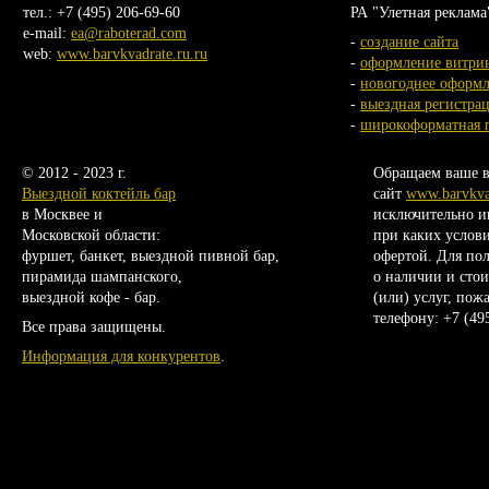
тел.: +7 (495) 206-69-60
РА "Улетная реклама
e-mail:
ea@raboterad.com
-
создание сайта
web:
www.barvkvadrate.ru.ru
-
оформление витри
-
новогоднее оформ
-
выездная регистра
-
широкоформатная 
© 2012 - 2023 г.
Обращаем ваше в
Выездной коктейль бар
сайт
www.barvkvad
в Москвее и
исключительно и
Московской области:
при каких услови
фуршет, банкет, выездной пивной бар,
офертой. Для по
пирамида шампанского,
о наличии и сто
выездной кофе - бар.
(или) услуг, пож
телефону:
+7 (49
Все права защищены.
Информация для конкурентов
.